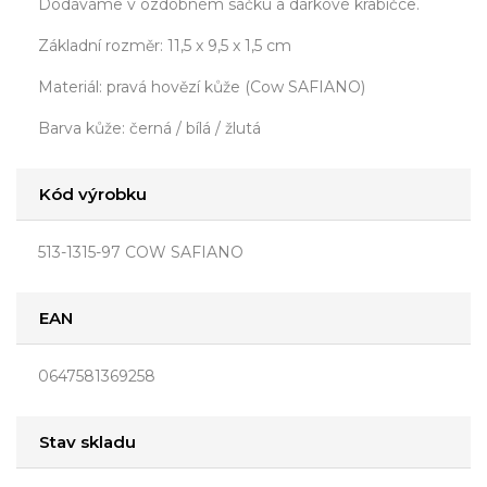
Dodáváme v ozdobném sáčku a dárkové krabičce.
Základní rozměr: 11,5 x 9,5 x 1,5 cm
Materiál: pravá hovězí kůže (Cow SAFIANO)
Barva kůže: černá / bílá / žlutá
Kód výrobku
513-1315-97 COW SAFIANO
EAN
0647581369258
Stav skladu