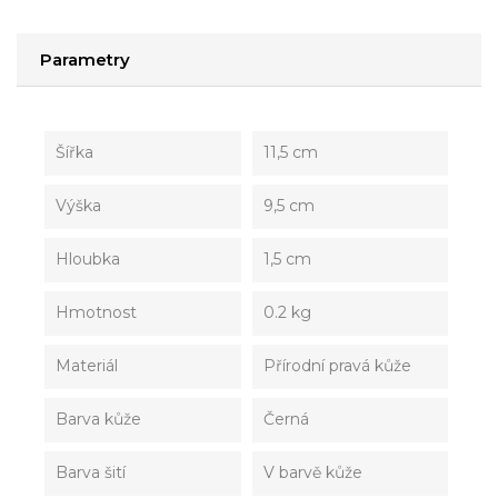
Parametry
Šířka
11,5 cm
Výška
9,5 cm
Hloubka
1,5 cm
Hmotnost
0.2 kg
Materiál
Přírodní pravá kůže
Barva kůže
Černá
Barva šití
V barvě kůže