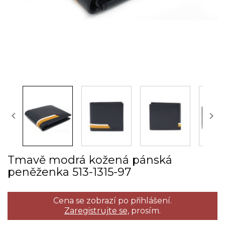


Tmavě modrá kožená pánská
peněženka 513­-1315­-97
Cena se zobrazí po přihlášení.
Zaregistrujte se,
prosím.