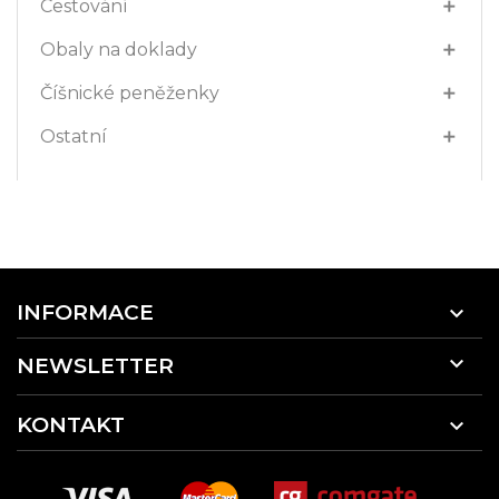
Cestování

Obaly na doklady

Číšnické peněženky

Ostatní

INFORMACE


NEWSLETTER
KONTAKT
