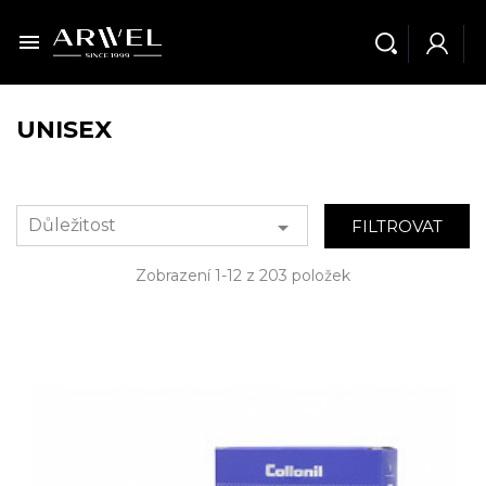

UNISEX
Důležitost

FILTROVAT
Zobrazení 1-12 z 203 položek