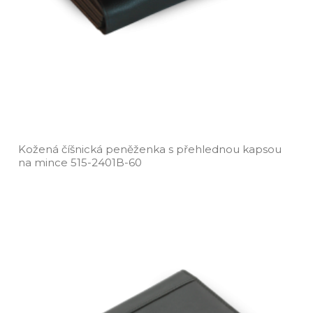
Kožená číšnická peněženka s přehlednou kapsou
na mince 515­-2401B­-60