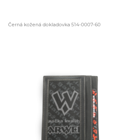
Černá kožená dokladovka 514­-0007­-60