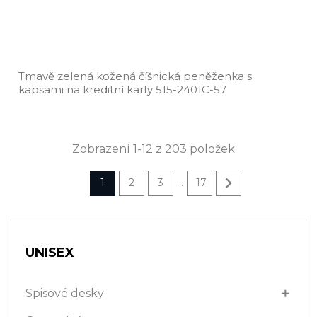
Tmavě zelená kožená číšnická peněženka s
kapsami na kreditní karty 515­-2401C­-57
Zobrazení 1-12 z 203 položek

1
2
3
17
…
UNISEX
Spisové desky
