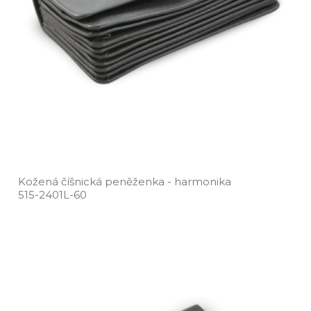
Kožená číšnická peněženka ­- harmonika
515­-2401L­-60