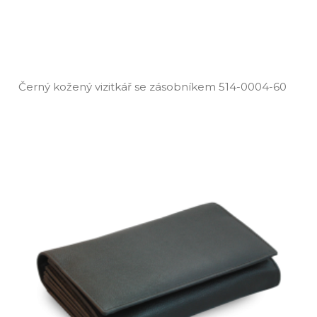
Černý kožený vizitkář se zásobníkem 514­-0004­-60