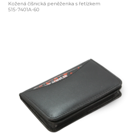
Kožená číšnická peněženka s řetízkem
515­-7401A­-60