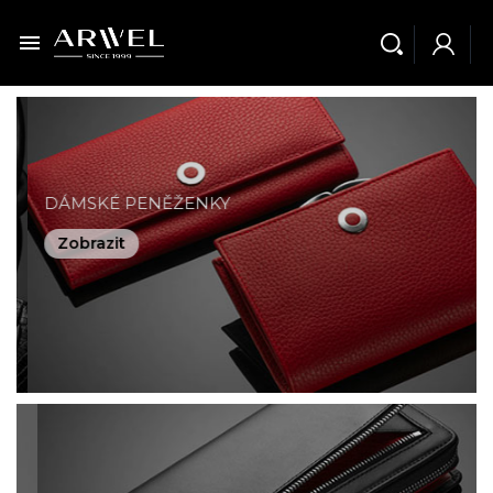

DÁMSKÉ PENĚŽENKY
Zobrazit