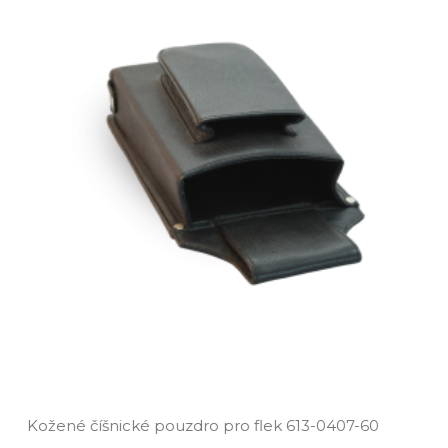
Kožené číšnické pouzdro pro flek 613­-0407­-60