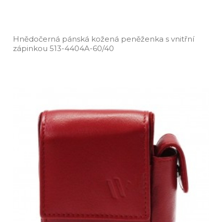
Hnědočerná pánská kožená peněženka s vnitřní
zápinkou 513­-4404A­-60/40