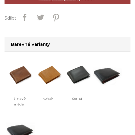
Sdílet
Barevné varianty
tmavě
koňak
černá
hnědá