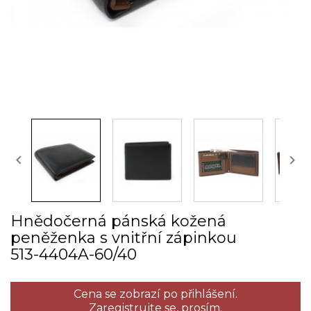


Hnědočerná pánská kožená
peněženka s vnitřní zápinkou
513­-4404A­-60/40
Cena se zobrazí po přihlášení.
Zaregistrujte se,
prosím.