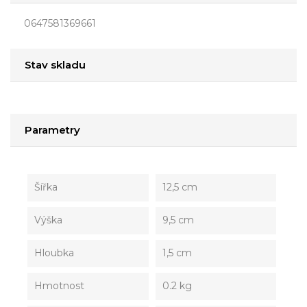
0647581369661
Stav skladu
Parametry
Šířka
12,5 cm
Výška
9,5 cm
Hloubka
1,5 cm
Hmotnost
0.2 kg