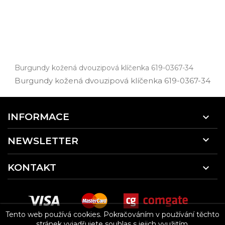
Burgundy kožená dvouzipová klíčenka 619-0367-34
Burgundy kožená dvouzipová klíčenka 619­-0367­-34
INFORMACE


NEWSLETTER
KONTAKT

Tento web používá cookies.
Pokračováním v používání těchto
stránek vyjadřujete souhlas s jejich využitím.