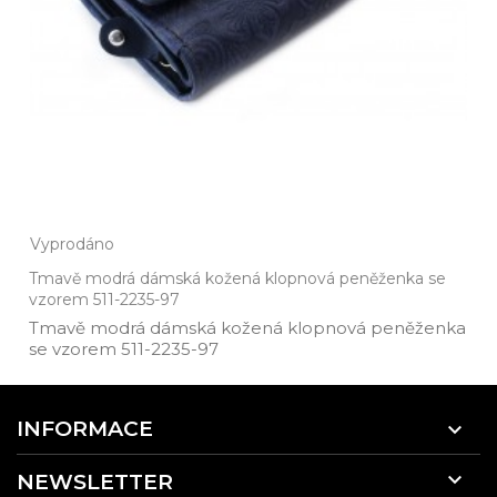
Vyprodáno
Tmavě modrá dámská kožená klopnová peněženka se
vzorem 511-2235-97
Tmavě modrá dámská kožená klopnová peněženka
se vzorem 511­-2235­-97
INFORMACE


NEWSLETTER