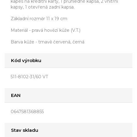
kapes na kreditní karty, 1 průhledné kapsa, 2 vnitřní
kapsy, 1 otevřená zadní kapsa.
Základní rozměr 11 x 19 cm
Materiál - pravá hovězí kůže (V.T.)
Barva kůže - tmavě červená, černá
Kód výrobku
511-8102-31/60 VT
EAN
0647581368855
Stav skladu