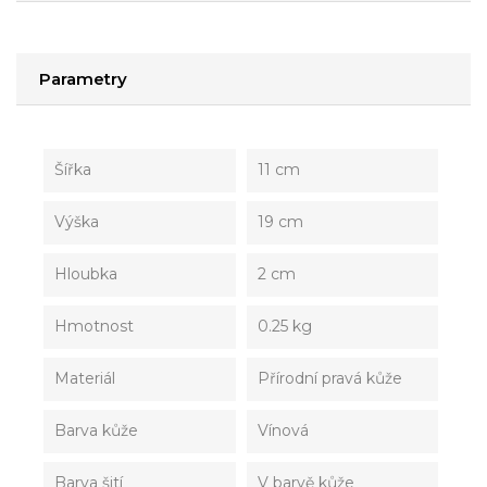
Parametry
Šířka
11 cm
Výška
19 cm
Hloubka
2 cm
Hmotnost
0.25 kg
Materiál
Přírodní pravá kůže
Barva kůže
Vínová
Barva šití
V barvě kůže