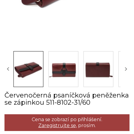


Červenočerná psaníčková peněženka
se zápinkou 511­-8102­-31/60
Cena se zobrazí po přihlášení.
Zaregistrujte se,
prosím.