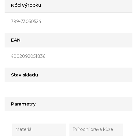
Kód výrobku
799-73050524
EAN
4002092051836
Stav skladu
Parametry
Materiál
Přírodní pravá kůže