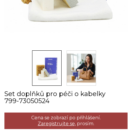
Set doplňků pro péči o kabelky
799­-73050524
Cena se zobrazí po přihlášení.
Zaregistrujte se,
prosím.