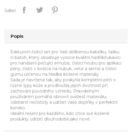
Sdílet
Popis
Exkluzivní čisticí set pro Vaši oblíbenou kabelku, tašku
či batoh, který obsahuje vysoce kvalitní hadřík/rukavici
pro nanášení pečující emulze, čisticí houbu pro aplikaci
pěny, čistič v kostce na nubuk, velur a semiš a čisticí
gumu určenou na hladké kožené materiály.
Sada je navržena tak, aby poskytla kompletní péči o
různé typy kůže a prodloužila jejich životnost při
zachování původního vzhledu. Pravidelným
používáním pomáhá obnovit svěžest materiálu,
odstranit nečistoty a udržet vaše doplňky v perfektní
kondici.
Ideální řešení pro každého, kdo chce své kožené
produkty udržet dlouhodobě jako nové.