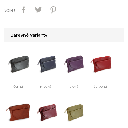
Sdílet
Barevné varianty
černá
modrá
fialová
červená