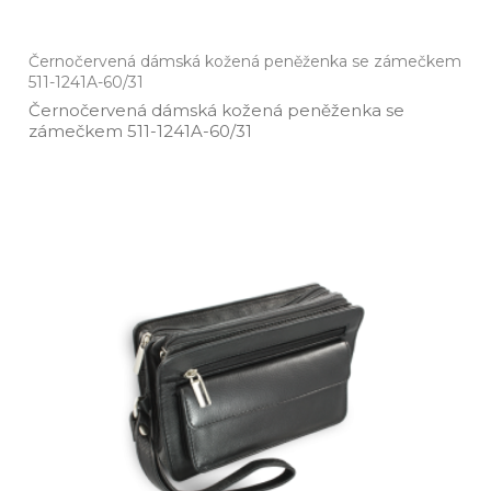
Černočervená dámská kožená peněženka se zámečkem
511-1241A-60/31
Černočervená dámská kožená peněženka se
zámečkem 511­-1241A­-60/31