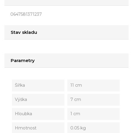
0647581371237
Stav skladu
Parametry
Šířka
11 cm
Výška
7 cm
Hloubka
1 cm
Hmotnost
0.05 kg