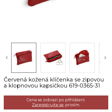


Červená kožená klíčenka se zipovou
a klopnovou kapsičkou 619­-0365­-31
Cena se zobrazí po přihlášení.
Zaregistrujte se,
prosím.