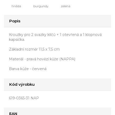
hnědá
burgundy
zelená
Popis
Kroužky pro 2 svazky klíčů + 1 otevřená a 1 klopnová
kapsička.
Základní rozměr 11,5 x 7,5 cm
Materiál - pravá hovězí kůže (NAPPA)
Barva kůže - červená
Kód výrobku
619-0365-31 NAP
EAN