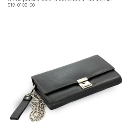
519­-8103­-60