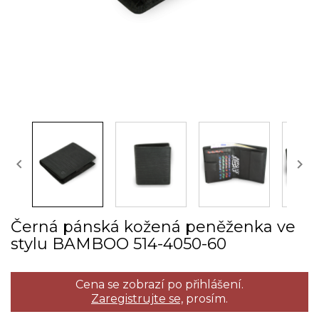


Černá pánská kožená peněženka ve
stylu BAMBOO 514­-4050­-60
Cena se zobrazí po přihlášení.
Zaregistrujte se,
prosím.