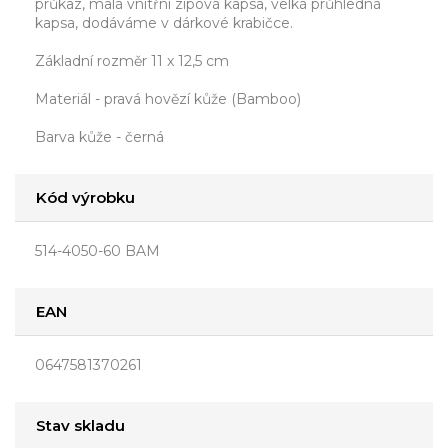
průkaz, malá vnitřní zipová kapsa, velká průhledná
kapsa, dodáváme v dárkové krabičce.
Základní rozměr 11 x 12,5 cm
Materiál - pravá hovězí kůže (Bamboo)
Barva kůže - černá
Kód výrobku
514-4050-60 BAM
EAN
0647581370261
Stav skladu