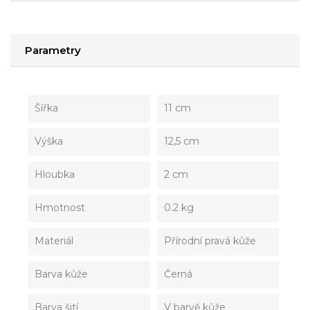
Parametry
Šířka
11 cm
Výška
12,5 cm
Hloubka
2 cm
Hmotnost
0.2 kg
Materiál
Přírodní pravá kůže
Barva kůže
Černá
Barva šití
V barvě kůže