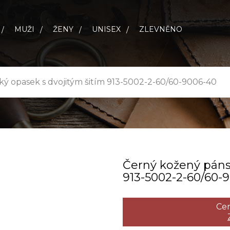
MUŽI
ŽENY
UNISEX
ZLEVNĚNO
ý opasek s dvojitým šitím 913-5002-2-60/60-9006-40
Černý kožený páns
913­-5002­-2­-60/60­-
Cen