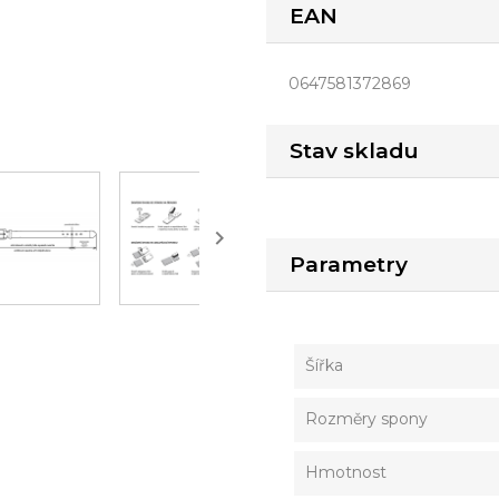
EAN
0647581372869
Stav skladu

Parametry
Šířka
Rozměry spony
Hmotnost