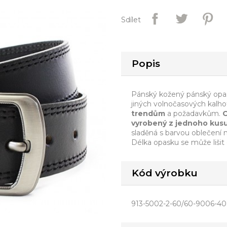
Sdílet
Popis
Pánský kožený pánský opas
jiných volnočasových kalh
trendům
a požadavkům.
vyrobený z jednoho kusu
sladěná s barvou oblečení 
Délka opasku se může lišit
Kód výrobku
913-5002-2-60/60-9006-40