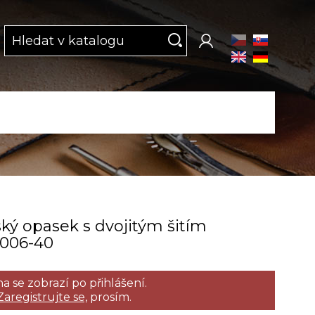
ký opasek s dvojitým šitím
9006­-40
a se zobrazí po přihlášení.
Zaregistrujte se,
prosím.