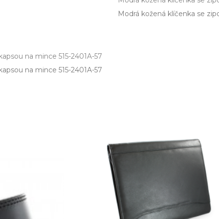
Modrá kožená klíčenka se zip
Modrá kožená klíčenka se zip
kapsou na mince 515-2401A-57
apsou na mince 515­-2401A­-57