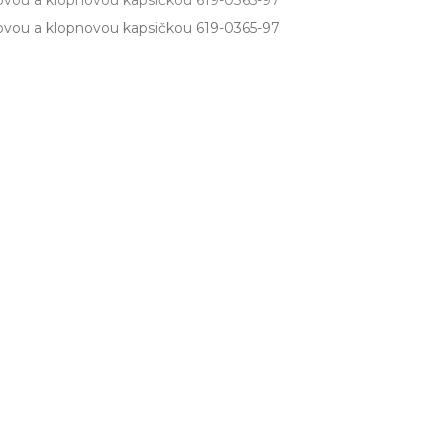
ovou a klopnovou kapsičkou 619-0365-97
ovou a klopnovou kapsičkou 619­-0365­-97