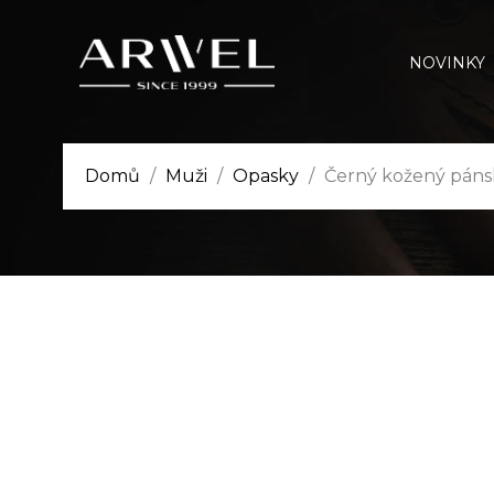
NOVINKY
Domů
Muži
Opasky
Černý kožený pánsk