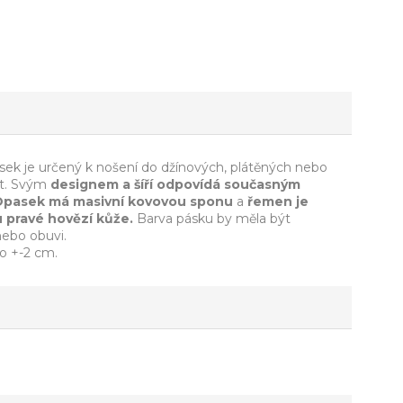
ek je určený k nošení do džínových, plátěných nebo
ot. Svým
designem a šíří odpovídá současným
Opasek má
masivní kovovou sponu
a
řemen je
 pravé hovězí kůže.
Barva pásku by měla být
nebo obuvi.
 o +-2 cm.