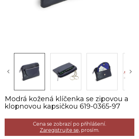


Modrá kožená klíčenka se zipovou a
klopnovou kapsičkou 619­-0365­-97
Cena se zobrazí po přihlášení.
Zaregistrujte se,
prosím.