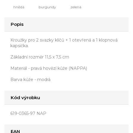
hnědá
burgundy
zelená
Popis
Kroužky pro 2 svazky klíčů + 1 otevřená a 1 klopnová
kapsička.
Základní rozměr 11,5 x 7,5 cm
Materiál - pravá hovězí kůže (NAPPA)
Barva kůže - modrá
Kód výrobku
619-0365-97 NAP
EAN