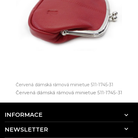
Červená dámská rámová minietue 511-1745-31
Červená dámská rámová minietue 511­-1745­-31
INFORMACE


NEWSLETTER