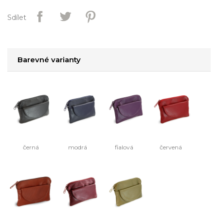
Sdílet
Barevné varianty
černá
modrá
fialová
červená