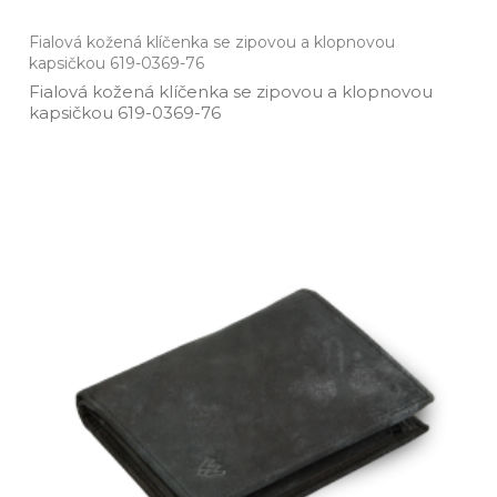
Fialová kožená klíčenka se zipovou a klopnovou
kapsičkou 619-0369-76
Fialová kožená klíčenka se zipovou a klopnovou
kapsičkou 619­-0369­-76