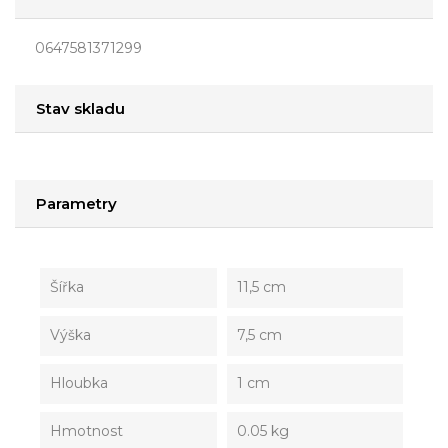
0647581371299
Stav skladu
Parametry
Šířka
11,5 cm
Výška
7,5 cm
Hloubka
1 cm
Hmotnost
0.05 kg