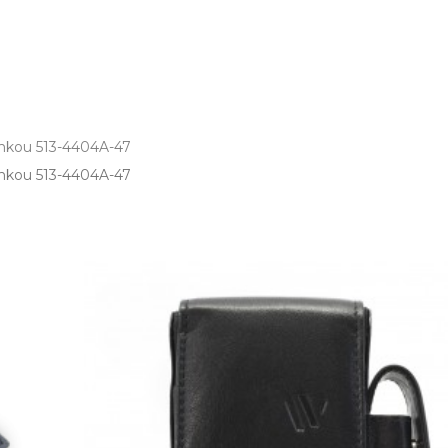
inkou 513-4404A-47
kou 513­-4404A­-47