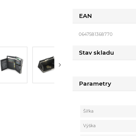
EAN
0647581368770
Stav skladu

Parametry
Šířka
Výška