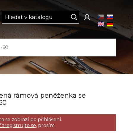
2-60
ená rámová peněženka se
-60
a se zobrazí po přihlášení.
Zaregistrujte se,
prosím.