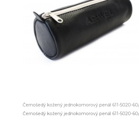
Černošedý kožený jednokomorový penál 611-5020-60
Černošedý kožený jednokomorový penál 611­-5020­-60