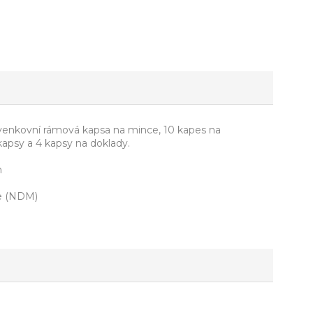
 venkovní rámová kapsa na mince, 10 kapes na
 kapsy a 4 kapsy na doklady.
m
že (NDM)