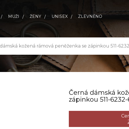
MUŽI
ŽENY
UNISEX
ZLEVNĚNO
dámská kožená rámová peněženka se zápinkou 511-623
Černá dámská kož
zápinkou 511­-6232­
Cen