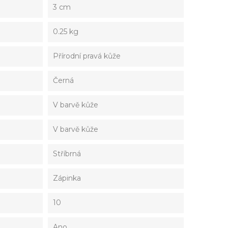
3 cm
0.25 kg
Přírodní pravá kůže
Černá
V barvě kůže
V barvě kůže
Stříbrná
Zápinka
10
Ano