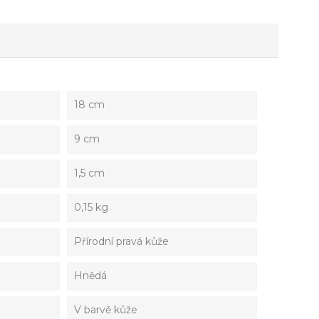
18 cm
9 cm
1,5 cm
0,15 kg
Přírodní pravá kůže
Hnědá
V barvě kůže