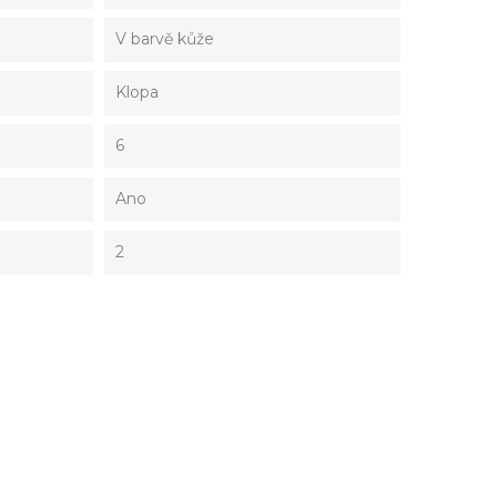
V barvě kůže
Klopa
6
Ano
2