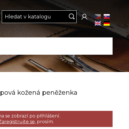
pová kožená peněženka
a se zobrazí po přihlášení.
Zaregistrujte se,
prosím.