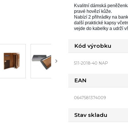
Kvalitní dámská peněženk
pravé hovězí kůže.
Nabízí 2 přihrádky na bank
další praktické kapsy vče
vejde do kabelky a udrží 
Kód výrobku

511-2018-40 NAP
EAN
0647581374009
Stav skladu