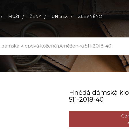
MUŽI
ŽENY
UNISEX
ZLEVNĚNO
 dámská klopová kožená peněženka 511-2018-40
Hnědá dámská klo
511­-2018­-40
Cen