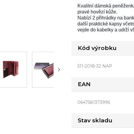
Kvalitní dámská peněženk
pravé hovězí kůže.
Nabízí 2 přihrádky na bank
další praktické kapsy vče
vejde do kabelky a udrží 
Kód výrobku
511-2018-32 NAP

EAN
0647581373996
Stav skladu