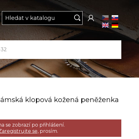
-32
dámská klopová kožená peněženka
a se zobrazí po přihlášení.
Zaregistrujte se,
prosím.