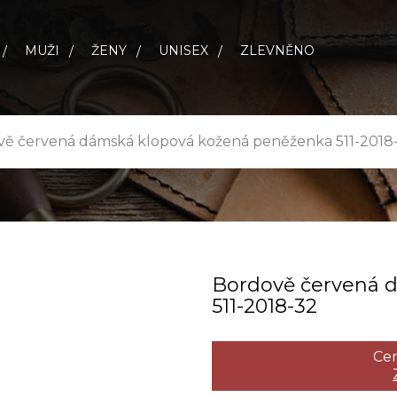
MUŽI
ŽENY
UNISEX
ZLEVNĚNO
vě červená dámská klopová kožená peněženka 511-2018
Bordově červená 
511­-2018­-32
Cen