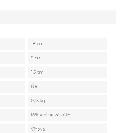
18 cm
9 cm
1,5 cm
Ne
0,15 kg
Přírodní pravá kůže
Vínová