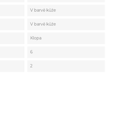
V barvě kůže
V barvě kůže
Klopa
6
2