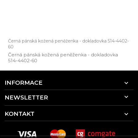
Černá pánská kožená peněženka - dokladovka 514-4402-
60
Černá pánská kožená peněženka ­- dokladovka
514­-4402­-60
INFORMACE


NEWSLETTER
KONTAKT
