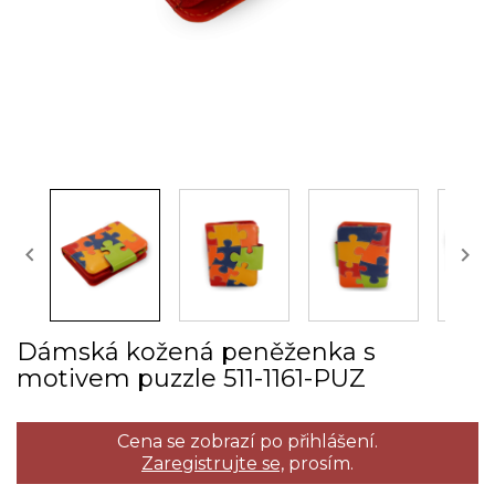


Dámská kožená peněženka s
motivem puzzle 511­-1161­-PUZ
Cena se zobrazí po přihlášení.
Zaregistrujte se,
prosím.