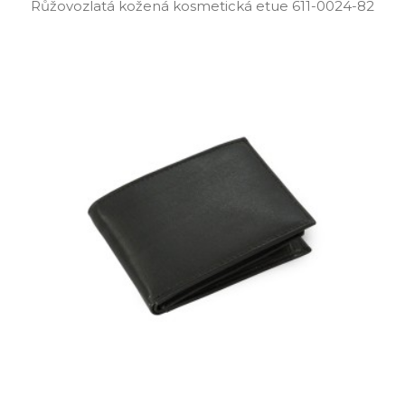
Růžovozlatá kožená kosmetická etue 611­-0024­-82