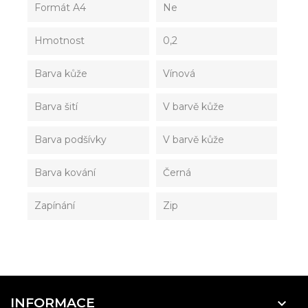
Formát A4
Ne
Hmotnost
0,2
Barva kůže
Vínová
Barva šití
V barvě kůže
Barva podšívky
V barvě kůže
Barva kování
Černá
Zapínání
Zip
INFORMACE
