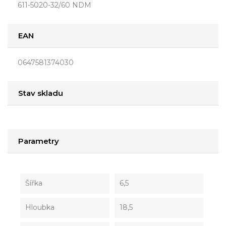
611-5020-32/60 NDM
EAN
0647581374030
Stav skladu
Parametry
Šířka
6,5
Hloubka
18,5