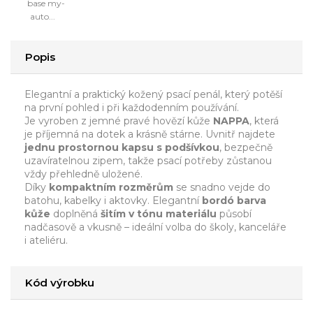
base my-
auto...
Popis
Elegantní a praktický kožený psací penál, který potěší
na první pohled i při každodenním používání.
Je vyroben z jemné pravé hovězí kůže
NAPPA
, která
je příjemná na dotek a krásně stárne. Uvnitř najdete
jednu prostornou kapsu s podšívkou
, bezpečně
uzavíratelnou zipem, takže psací potřeby zůstanou
vždy přehledně uložené.
Díky
kompaktním rozměrům
se snadno vejde do
batohu, kabelky i aktovky. Elegantní
bordó barva
kůže
doplněná
šitím v tónu materiálu
působí
nadčasově a vkusně – ideální volba do školy, kanceláře
i ateliéru.
Kód výrobku