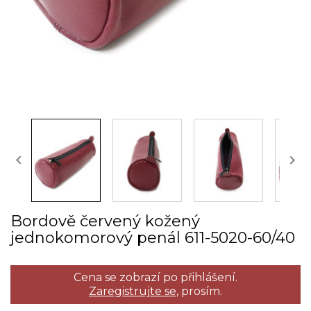


Bordově červený kožený
jednokomorový penál 611­-5020­-60/40
Cena se zobrazí po přihlášení.
Zaregistrujte se,
prosím.