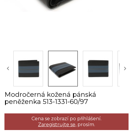


Modročerná kožená pánská
peněženka 513­-1331­-60/97
Cena se zobrazí po přihlášení.
Zaregistrujte se,
prosím.