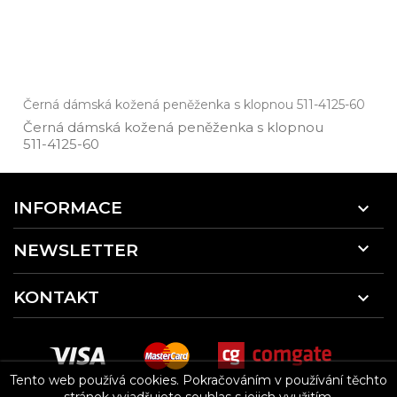
Černá dámská kožená peněženka s klopnou 511-4125-60
Černá dámská kožená peněženka s klopnou
511­-4125­-60
INFORMACE


NEWSLETTER
KONTAKT

Tento web používá cookies.
Pokračováním v používání těchto