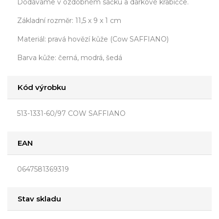
Dodáváme v ozdobném sáčku a dárkové krabičce.
Základní rozměr: 11,5 x 9 x 1 cm
Materiál: pravá hovězí kůže (Cow SAFFIANO)
Barva kůže: černá, modrá, šedá
Kód výrobku
513-1331-60/97 COW SAFFIANO
EAN
0647581369319
Stav skladu