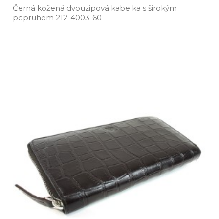
Černá kožená dvouzipová kabelka s širokým
popruhem 212­-4003­-60