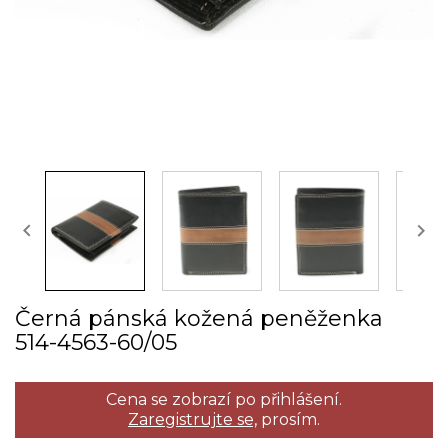


Černá pánská kožená peněženka
514­-4563­-60/05
Cena se zobrazí po přihlášení.
Zaregistrujte se,
prosím.