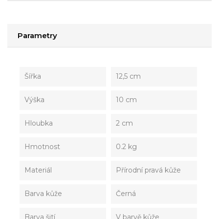
Parametry
Šířka
12,5 cm
Výška
10 cm
Hloubka
2 cm
Hmotnost
0.2 kg
Materiál
Přírodní pravá kůže
Barva kůže
Černá
Barva šití
V barvě kůže