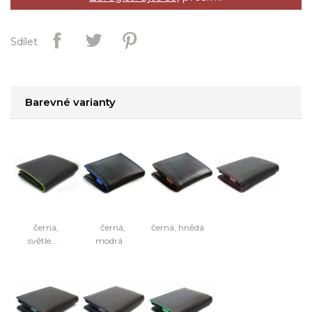
Sdílet
Barevné varianty
černá,
černá,
černá, hnědá
světle...
modrá