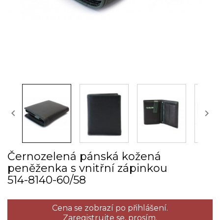


Černozelená pánská kožená
peněženka s vnitřní zápinkou
514­-8140­-60/58
Cena se zobrazí po přihlášení.
Zaregistrujte se,
prosím.