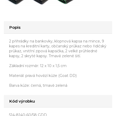
Popis
2 přihrádky na bankovky, klopnová kapsa na mince, 9
kapes na kreditní karty, občanský průkaz nebo řidičský
průkaz, vnitřní zipová kapsička, 2 velké průhledné
kapsy, 2 skryté kapsy. Tmavě zelené šití.
Základní rozměr: 12 x 10 x 1,5 cm
Materiál: pravá hovězí kůže (Goat DD)
Barva kůže: černá, tmavě zelená
Kód výrobku
514-8140-60/58 GDD