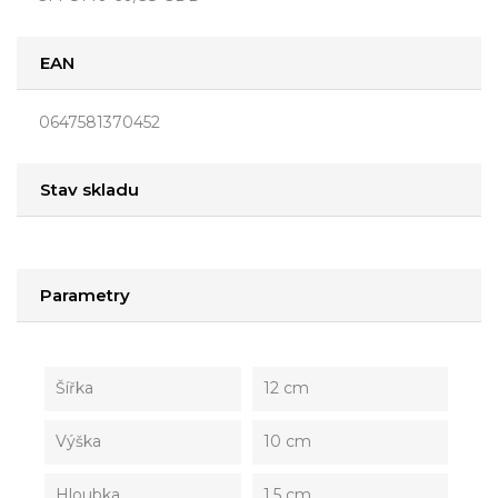
EAN
0647581370452
Stav skladu
Parametry
Šířka
12 cm
Výška
10 cm
Hloubka
1,5 cm