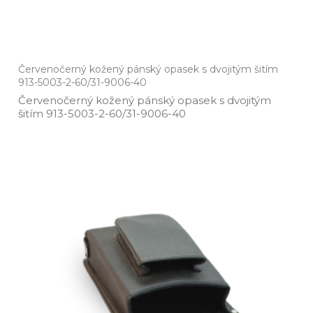
Červenočerný kožený pánský opasek s dvojitým šitím
913-5003-2-60/31-9006-40
Červenočerný kožený pánský opasek s dvojitým
šitím 913­-5003­-2­-60/31­-9006­-40