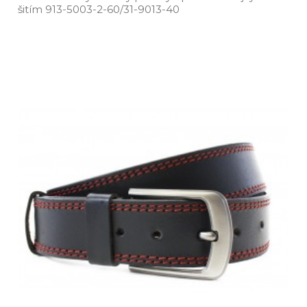
šitím 913­-5003­-2­-60/31­-9013­-40