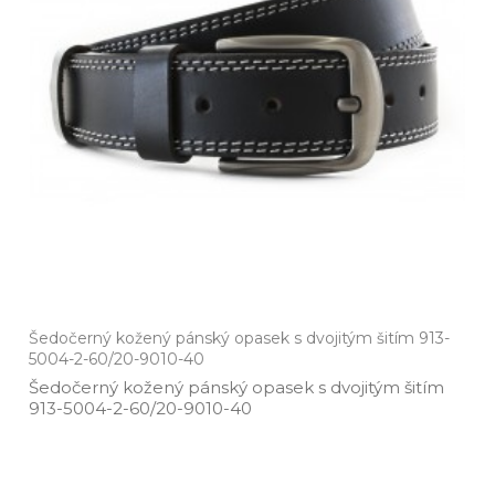
Šedočerný kožený pánský opasek s dvojitým šitím 913-
5004-2-60/20-9010-40
Šedočerný kožený pánský opasek s dvojitým šitím
913­-5004­-2­-60/20­-9010­-40