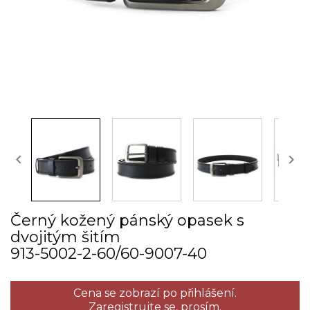


Černý kožený pánský opasek s
dvojitým šitím
913­-5002­-2­-60/60­-9007­-40
Cena se zobrazí po přihlášení.
Zaregistrujte se,
prosím.