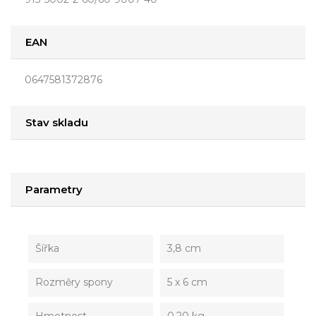
EAN
0647581372876
Stav skladu
Parametry
Šířka
3,8 cm
Rozměry spony
5 x 6 cm