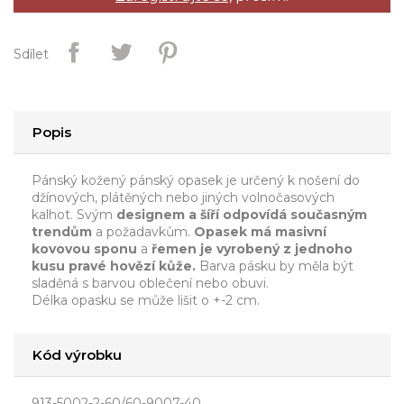
Sdílet
Popis
Pánský kožený pánský opasek je určený k nošení do
džínových, plátěných nebo jiných volnočasových
kalhot. Svým
designem a šíří odpovídá současným
trendům
a požadavkům.
Opasek má
masivní
kovovou sponu
a
řemen je vyrobený z jednoho
kusu pravé hovězí kůže.
Barva pásku by měla být
sladěná s barvou oblečení nebo obuvi.
Délka opasku se může lišit o +-2 cm.
Kód výrobku
913-5002-2-60/60-9007-40