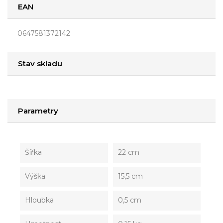
EAN
0647581372142
Stav skladu
Parametry
Šířka
22 cm
Výška
15,5 cm
Hloubka
0,5 cm