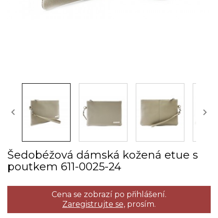


Šedobéžová dámská kožená etue s
poutkem 611­-0025­-24
Cena se zobrazí po přihlášení.
Zaregistrujte se,
prosím.