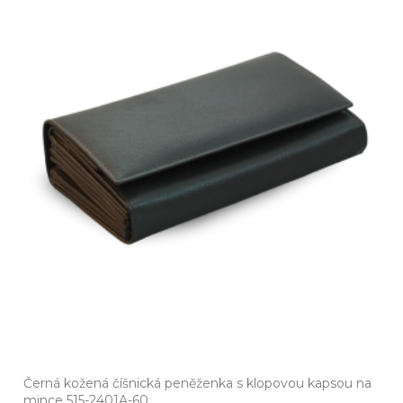
Černá kožená číšnická peněženka s klopovou kapsou na
mince 515-2401A-60