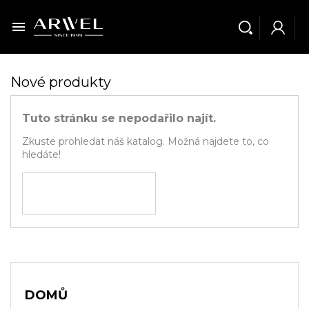

Nové produkty
Tuto stránku se nepodařilo najít.
Zkuste prohledat náš katalog. Možná najdete to, co
hledáte!
⨯
DOMŮ