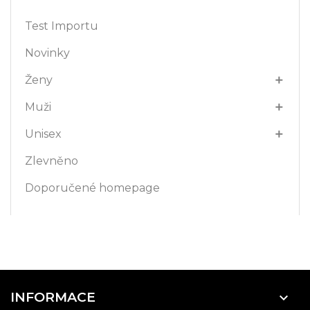
Test Importu
Novinky
Ženy

Muži

Unisex

Zlevněno
Doporučené homepage
INFORMACE
