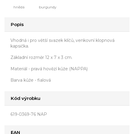
hnědá
burgundy
Popis
Vhodná i pro větší svazek klíčů, venkovní klopnová
kapsička.
Základní rozměr 12 x 7 x 3 cm.
Materiál - pravá hovězí kůže (NAPPA)
Barva kůže - fialová
Kód výrobku
619-0369-76 NAP
EAN