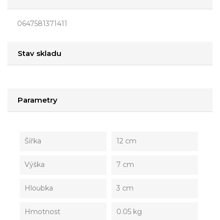
0647581371411
Stav skladu
Parametry
Šířka
12 cm
Výška
7 cm
Hloubka
3 cm
Hmotnost
0.05 kg