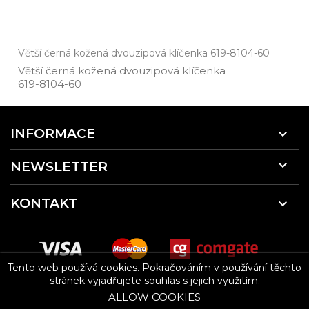
Větší černá kožená dvouzipová klíčenka 619-8104-60
Větší černá kožená dvouzipová klíčenka
619­-8104­-60
INFORMACE


NEWSLETTER
KONTAKT

Tento web používá cookies.
Pokračováním v používání těchto
stránek vyjadřujete souhlas s jejich využitím.
ALLOW COOKIES