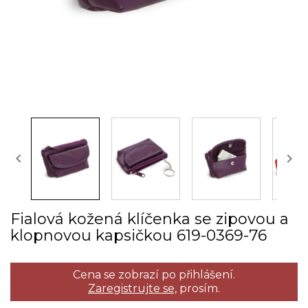


Fialová kožená klíčenka se zipovou a
klopnovou kapsičkou 619­-0369­-76
Cena se zobrazí po přihlášení.
Zaregistrujte se,
prosím.