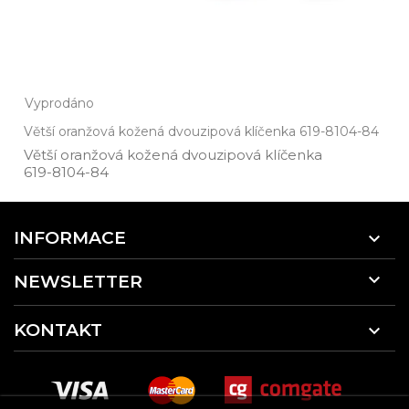
Vyprodáno
Větší oranžová kožená dvouzipová klíčenka 619-8104-84
Větší oranžová kožená dvouzipová klíčenka
619­-8104­-84
INFORMACE


NEWSLETTER
KONTAKT
