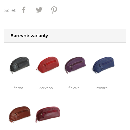
Sdílet
Barevné varianty
černá
červená
fialová
modrá