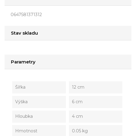
0647581371312
Stav skladu
Parametry
Šířka
12 cm
Výška
6 cm
Hloubka
4 cm
Hmotnost
0.05 kg