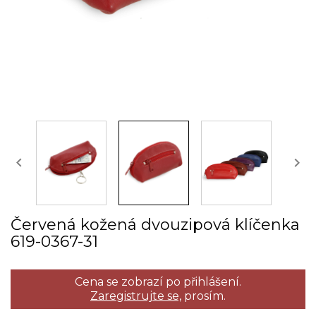


Červená kožená dvouzipová klíčenka
619­-0367­-31
Cena se zobrazí po přihlášení.
Zaregistrujte se,
prosím.