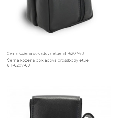
Černá kožená dokladová etue 611-6207-60
Černá kožená dokladová crossbody etue
611­-6207­-60