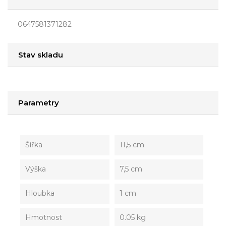
0647581371282
Stav skladu
Parametry
Šířka
11,5 cm
Výška
7,5 cm
Hloubka
1 cm
Hmotnost
0.05 kg