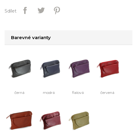
Sdílet
Barevné varianty
černá
modrá
fialová
červená