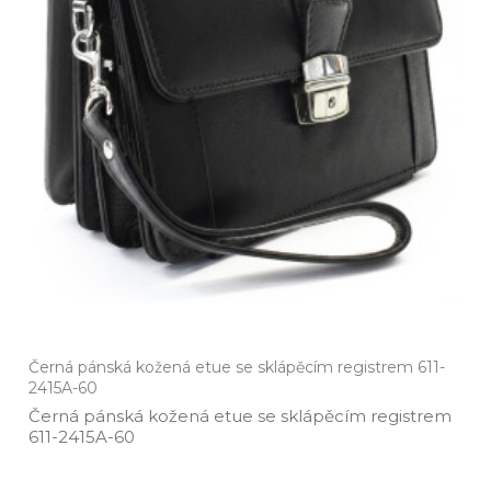
Černá pánská kožená etue se sklápěcím registrem 611-
2415A-60
Černá pánská kožená etue se sklápěcím registrem
611­-2415A­-60