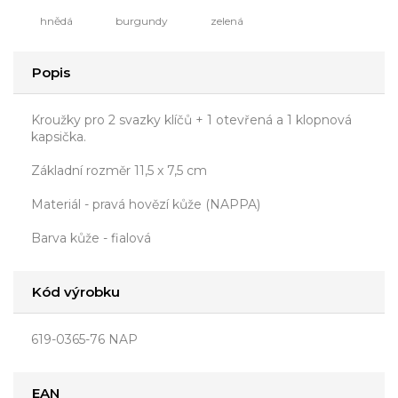
hnědá
burgundy
zelená
Popis
Kroužky pro 2 svazky klíčů + 1 otevřená a 1 klopnová
kapsička.
Základní rozměr 11,5 x 7,5 cm
Materiál - pravá hovězí kůže (NAPPA)
Barva kůže - fialová
Kód výrobku
619-0365-76 NAP
EAN