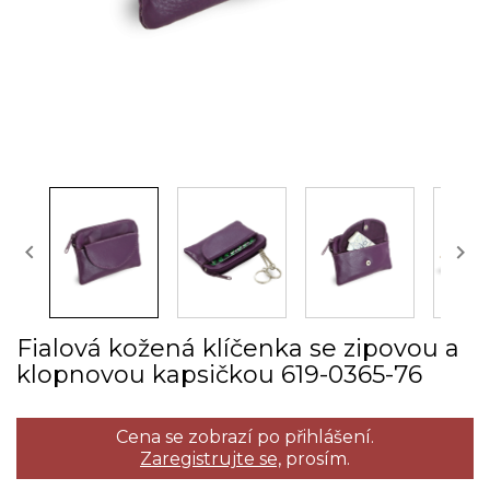


Fialová kožená klíčenka se zipovou a
klopnovou kapsičkou 619­-0365­-76
Cena se zobrazí po přihlášení.
Zaregistrujte se,
prosím.