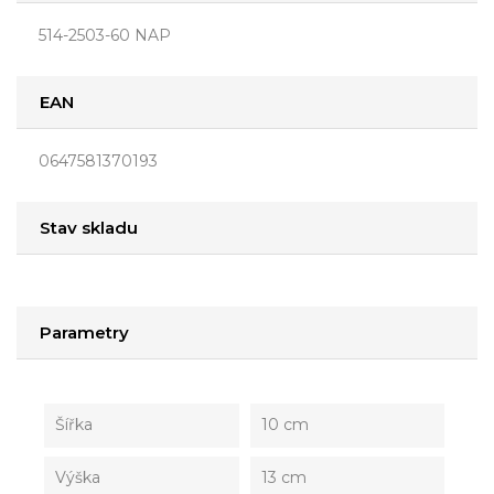
514-2503-60 NAP
EAN
0647581370193
Stav skladu
Parametry
Šířka
10 cm
Výška
13 cm