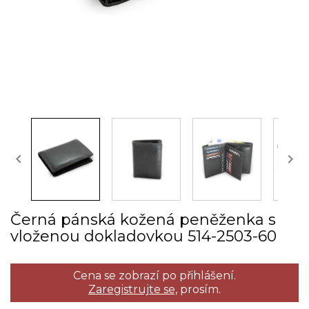


Černá pánská kožená peněženka s
vloženou dokladovkou 514­-2503­-60
Cena se zobrazí po přihlášení.
Zaregistrujte se,
prosím.