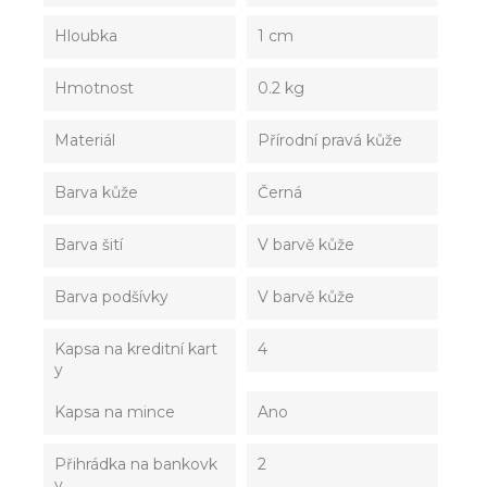
Hloubka
1 cm
Hmotnost
0.2 kg
Materiál
Přírodní pravá kůže
Barva kůže
Černá
Barva šití
V barvě kůže
Barva podšívky
V barvě kůže
Kapsa na kreditní kart
4
y
Kapsa na mince
Ano
Přihrádka na bankovk
2
y