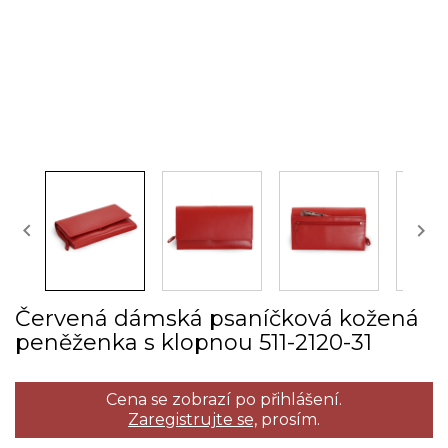


Červená dámská psaníčková kožená
peněženka s klopnou 511­-2120­-31
Cena se zobrazí po přihlášení.
Zaregistrujte se,
prosím.