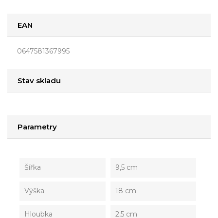
EAN
0647581367995
Stav skladu
Parametry
Šířka
9,5 cm
Výška
18 cm
Hloubka
2,5 cm