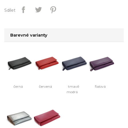
Sdílet
Barevné varianty
černá
červená
tmavě
fialová
modrá