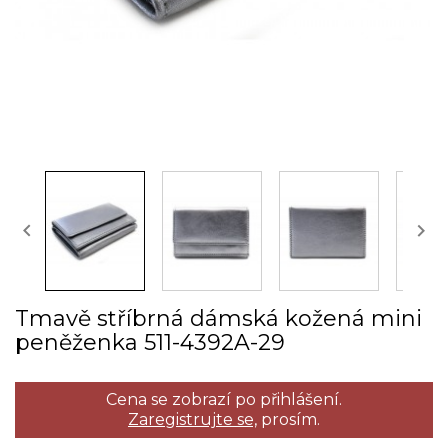


Tmavě stříbrná dámská kožená mini
peněženka 511­-4392A­-29
Cena se zobrazí po přihlášení.
Zaregistrujte se,
prosím.