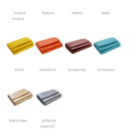
tmavě
fialová
zelená
šedá
modrá
žlutá
oranžová
burgundy
tyrkysová
zlatá (rose...
stříbrná
(cosmo)