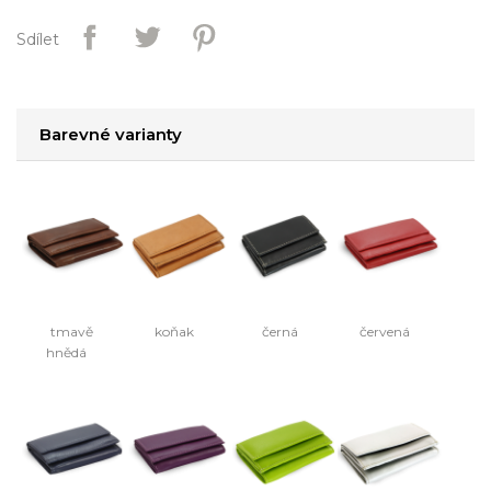
Sdílet
Barevné varianty
tmavě
koňak
černá
červená
hnědá