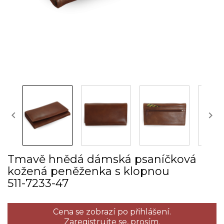


Tmavě hnědá dámská psaníčková
kožená peněženka s klopnou
511­-7233­-47
Cena se zobrazí po přihlášení.
Zaregistrujte se,
prosím.