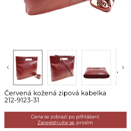


Červená kožená zipová kabelka
212­-9123­-31
Cena se zobrazí po přihlášení.
Zaregistrujte se,
prosím.