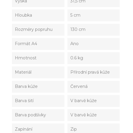
Výška
31,5 cm
Hloubka
5 cm
Rozměry popruhu
130 cm
Formát A4
Ano
Hmotnost
0.6 kg
Materiál
Přírodní pravá kůže
Barva kůže
Červená
Barva šití
V barvě kůže
Barva podšívky
V barvě kůže
Zapínání
Zip