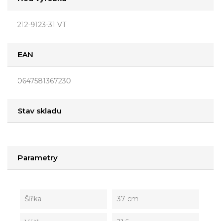
212-9123-31 VT
EAN
0647581367230
Stav skladu
Parametry
Šířka
37 cm