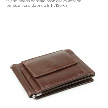
Světle hnědá dámská psaníčková kožená
peněženka s klopnou 511­-7120­-05