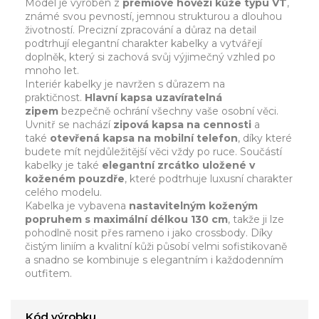
Model je vyroben z
prémiové hovězí kůže typu VT
,
známé svou pevností, jemnou strukturou a dlouhou
životností. Precizní zpracování a důraz na detail
podtrhují elegantní charakter kabelky a vytvářejí
doplněk, který si zachová svůj výjimečný vzhled po
mnoho let.
Interiér kabelky je navržen s důrazem na
praktičnost.
Hlavní kapsa uzavíratelná
zipem
bezpečně ochrání všechny vaše osobní věci.
Uvnitř se nachází
zipová kapsa na cennosti
a
také
otevřená kapsa na mobilní telefon
, díky které
budete mít nejdůležitější věci vždy po ruce. Součástí
kabelky je také
elegantní zrcátko uložené v
koženém pouzdře
, které podtrhuje luxusní charakter
celého modelu.
Kabelka je vybavena
nastavitelným koženým
popruhem s maximální délkou 130 cm
, takže ji lze
pohodlně nosit přes rameno i jako crossbody. Díky
čistým liniím a kvalitní kůži působí velmi sofistikovaně
a snadno se kombinuje s elegantním i každodenním
outfitem.
Kód výrobku