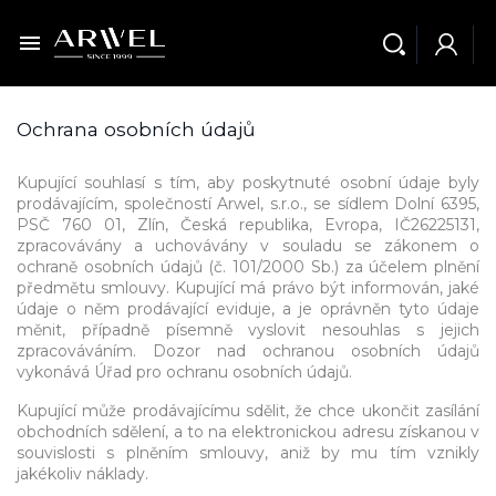

Ochrana osobních údajů
Kupující souhlasí s tím, aby poskytnuté osobní údaje byly
prodávajícím, společností Arwel, s.r.o., se sídlem Dolní 6395,
PSČ 760 01, Zlín, Česká republika, Evropa, IČ26225131,
zpracovávány a uchovávány v souladu se zákonem o
ochraně osobních údajů (č. 101/2000 Sb.) za účelem plnění
předmětu smlouvy. Kupující má právo být informován, jaké
údaje o něm prodávající eviduje, a je oprávněn tyto údaje
měnit, případně písemně vyslovit nesouhlas s jejich
zpracováváním. Dozor nad ochranou osobních údajů
vykonává Úřad pro ochranu osobních údajů.
Kupující může prodávajícímu sdělit, že chce ukončit zasílání
obchodních sdělení, a to na elektronickou adresu získanou v
souvislosti s plněním smlouvy, aniž by mu tím vznikly
jakékoliv náklady.