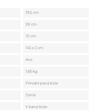
39,5 cm
28 cm
10 cm
145 x 2 cm
Ano
1,85 kg
Přírodní pravá kůže
Černá
V barvě kůže