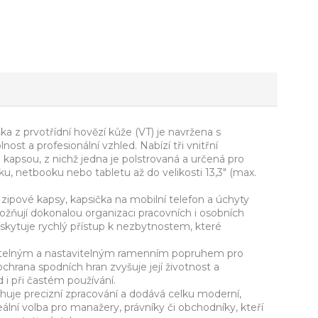
a z prvotřídní hovězí kůže (VT) je navržena s
ost a profesionální vzhled. Nabízí tři vnitřní
kapsou, z nichž jedna je polstrovaná a určená pro
, netbooku nebo tabletu až do velikosti 13,3" (max.
ě zipové kapsy, kapsička na mobilní telefon a úchyty
ožňují dokonalou organizaci pracovních i osobních
oskytuje rychlý přístup k nezbytnostem, které
atelným a nastavitelným ramenním popruhem pro
chrana spodních hran zvyšuje její životnost a
 i při častém používání.
rhuje precizní zpracování a dodává celku moderní,
eální volba pro manažery, právníky či obchodníky, kteří