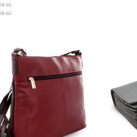
08-60
08­-60