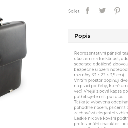
Sdílet
Popis
Reprezentativní pánská tašk
důrazem na funkčnost, odoln
separace oddělené zipovou 
bezpečné uložení notebooku
rozměry 33 × 23 × 3,5 cm).
Vnitřní prostor doplňují dv
na psací potřeby, které um
věcí. Vnější zipová kapsa p
potřebujete mít po ruce.
Taška je vybavena odepín
pohodlné nošení, přičemž o
zachovává elegantní vzhled
Lesklé niklové kování podt
profesionální charakter – id