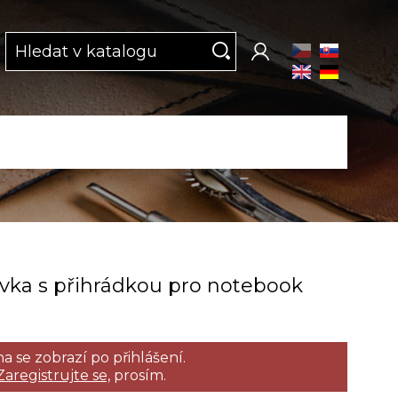
vka s přihrádkou pro notebook
a se zobrazí po přihlášení.
Zaregistrujte se,
prosím.