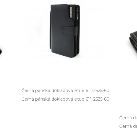
Černá pánská dokladová etue 611-2525-60
Černá pánská dokladová etue 611­-2525­-60
Černá d
Černá d