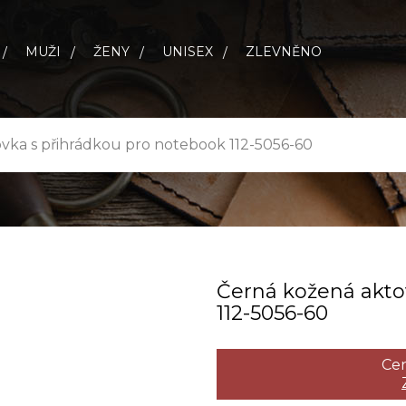
MUŽI
ŽENY
UNISEX
ZLEVNĚNO
vka s přihrádkou pro notebook 112-5056-60
Černá kožená akto
112­-5056­-60
Cen