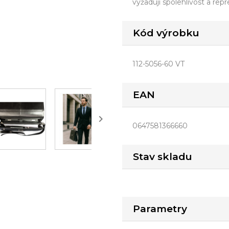
vyžadují spolehlivost a repre
Kód výrobku
112-5056-60 VT
EAN

0647581366660
Stav skladu
Parametry